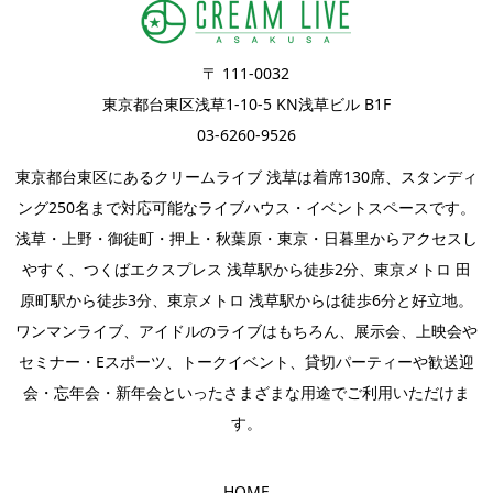
〒 111-0032
東京都台東区浅草1-10-5 KN浅草ビル B1F
03-6260-9526
東京都台東区にあるクリームライブ 浅草は着席130席、スタンディ
ング250名まで対応可能なライブハウス・イベントスペースです。
浅草・上野・御徒町・押上・秋葉原・東京・日暮里からアクセスし
やすく、つくばエクスプレス 浅草駅から徒歩2分、東京メトロ 田
原町駅から徒歩3分、東京メトロ 浅草駅からは徒歩6分と好立地。
ワンマンライブ
、
アイドルのライブ
はもちろん、
展示会
、上映会や
セミナー・
Eスポーツ
、
トークイベント
、
貸切パーティー
や歓送迎
会・忘年会・新年会といったさまざまな用途でご利用いただけま
す。
HOME