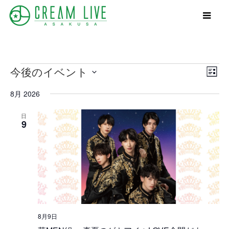
イ
ビ
イ
今後のイベント
ベ
ュ
ベ
リ
ン
ー
ン
日
ス
ト
の
ト
付
8月 2026
ナ
ビ
ト
を
ビ
ュ
選
表
ゲ
ー
択
日
示
ー
ナ
9
シ
ビ
ョ
ゲ
ン
ー
シ
ョ
ン
8月9日