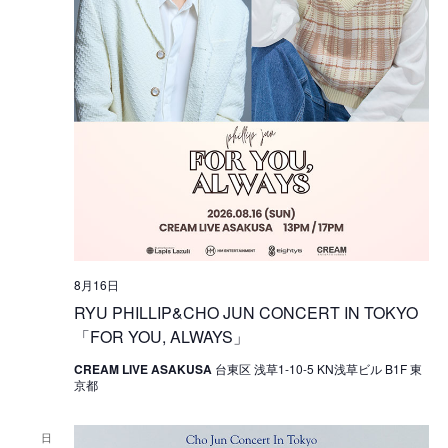
8月16日
RYU PHILLIP&CHO JUN CONCERT IN TOKYO
「FOR YOU, ALWAYS」
CREAM LIVE ASAKUSA
台東区 浅草1-10-5 KN浅草ビル B1F 東
京都
日