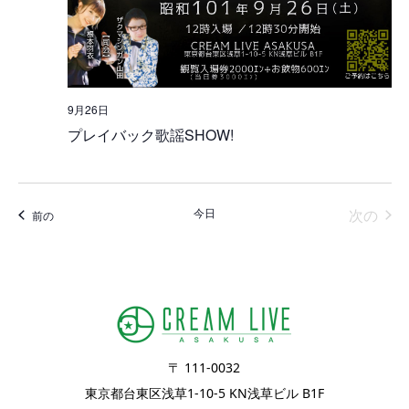
9月26日
プレイバック歌謡SHOW!
イベ
今日
次の
イベント
前の
〒 111-0032
東京都台東区浅草1-10-5 KN浅草ビル B1F