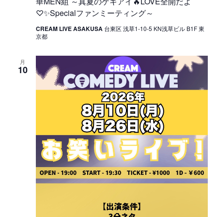
華MEN組 ～真夏のゲキアイ🔥LOVE全開だよ
♡✨Specialファンミーティング～
CREAM LIVE ASAKUSA
台東区 浅草1-10-5 KN浅草ビル B1F 東
京都
月
10