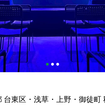
1
2
3
都 台東区・浅草・上野・御徒町 