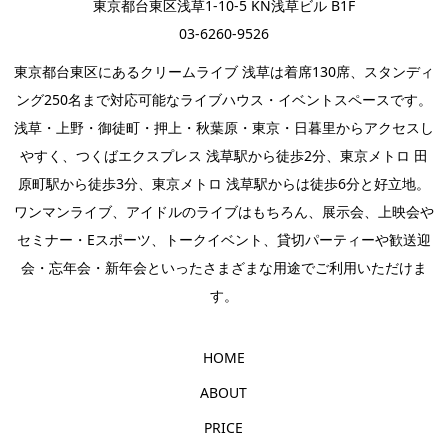
東京都台東区浅草1-10-5 KN浅草ビル B1F
03-6260-9526
東京都台東区にあるクリームライブ 浅草は着席130席、スタンディ
ング250名まで対応可能なライブハウス・イベントスペースです。
浅草・上野・御徒町・押上・秋葉原・東京・日暮里からアクセスし
やすく、つくばエクスプレス 浅草駅から徒歩2分、東京メトロ 田
原町駅から徒歩3分、東京メトロ 浅草駅からは徒歩6分と好立地。
ワンマンライブ
、
アイドルのライブ
はもちろん、
展示会
、上映会や
セミナー・
Eスポーツ
、
トークイベント
、
貸切パーティー
や歓送迎
会・忘年会・新年会といったさまざまな用途でご利用いただけま
す。
HOME
ABOUT
PRICE