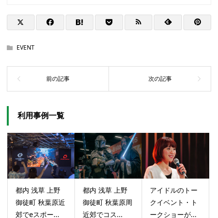
EVENT
利用事例一覧
都内 浅草 上野
都内 浅草 上野
アイドルのトー
御徒町 秋葉原近
御徒町 秋葉原周
クイベント・ト
郊でeスポー...
近郊でコス...
ークショーが...