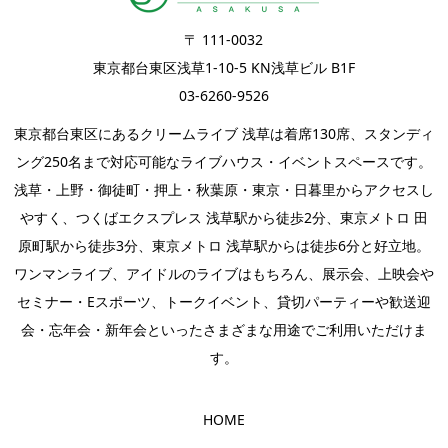
〒 111-0032
東京都台東区浅草1-10-5 KN浅草ビル B1F
03-6260-9526
東京都台東区にあるクリームライブ 浅草は着席130席、スタンディ
ング250名まで対応可能なライブハウス・イベントスペースです。
浅草・上野・御徒町・押上・秋葉原・東京・日暮里からアクセスし
やすく、つくばエクスプレス 浅草駅から徒歩2分、東京メトロ 田
原町駅から徒歩3分、東京メトロ 浅草駅からは徒歩6分と好立地。
ワンマンライブ
、
アイドルのライブ
はもちろん、
展示会
、上映会や
セミナー・
Eスポーツ
、
トークイベント
、
貸切パーティー
や歓送迎
会・忘年会・新年会といったさまざまな用途でご利用いただけま
す。
HOME