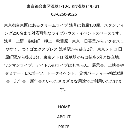
東京都台東区浅草1-10-5 KN浅草ビル B1F
03-6260-9526
東京都台東区にあるクリームライブ 浅草は着席130席、スタンディ
ング250名まで対応可能なライブハウス・イベントスペースです。
浅草・上野・御徒町・押上・秋葉原・東京・日暮里からアクセスし
やすく、つくばエクスプレス 浅草駅から徒歩2分、東京メトロ 田
原町駅から徒歩3分、東京メトロ 浅草駅からは徒歩6分と好立地。
ワンマンライブ
、
アイドルのライブ
はもちろん、
展示会
、上映会や
セミナー・
Eスポーツ
、
トークイベント
、
貸切パーティー
や歓送迎
会・忘年会・新年会といったさまざまな用途でご利用いただけま
す。
HOME
ABOUT
PRICE