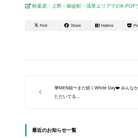
秋葉原・上野・御徒町・浅草エリアでのK-PO
Post
Share
Hatena
Po
華MEN組〜まだ続くWhite Day❤️ み
ただいてる...
最近のお知らせ一覧