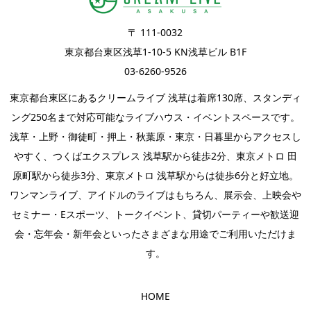
〒 111-0032
東京都台東区浅草1-10-5 KN浅草ビル B1F
03-6260-9526
東京都台東区にあるクリームライブ 浅草は着席130席、スタンディ
ング250名まで対応可能なライブハウス・イベントスペースです。
浅草・上野・御徒町・押上・秋葉原・東京・日暮里からアクセスし
やすく、つくばエクスプレス 浅草駅から徒歩2分、東京メトロ 田
原町駅から徒歩3分、東京メトロ 浅草駅からは徒歩6分と好立地。
ワンマンライブ
、
アイドルのライブ
はもちろん、
展示会
、上映会や
セミナー・
Eスポーツ
、
トークイベント
、
貸切パーティー
や歓送迎
会・忘年会・新年会といったさまざまな用途でご利用いただけま
す。
HOME